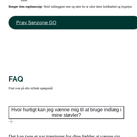
folde.
Rengør dem regelmæssigt
: Hold indlæggene rene og tørre for at sikre deres holdbarhed og hygiejne.
Prøv Senzone GO
FAQ
Find svar på ofte stillede spørgsmål
Hvor hurtigt kan jeg vænne mig til at bruge indlæg i
mine støvler?
Det kan tage et par træninger for dine fødder at vænne sig