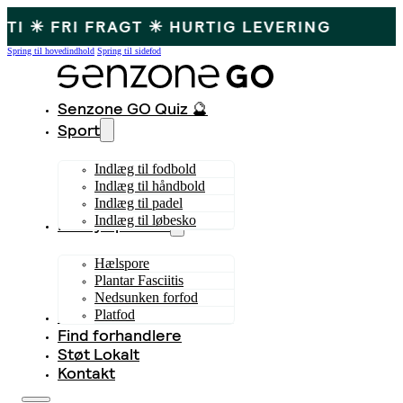
AGT ✳ HURTIG LEVERING
Spring til hovedindhold
Spring til sidefod
Senzone GO Quiz 🔮
Sport
Indlæg til fodbold
Indlæg til håndbold
Indlæg til padel
Indlæg til løbesko
Fodsymptomer
Hælspore
Plantar Fasciitis
Nedsunken forfod
Bliv forhandler
Platfod
Find forhandlere
Støt Lokalt
Kontakt