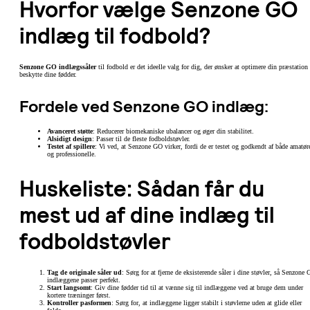
Hvorfor vælge Senzone GO
indlæg til fodbold?
Senzone GO indlægssåler
til fodbold er det ideelle valg for dig, der ønsker at optimere din præstation
beskytte dine fødder.
Fordele ved Senzone GO indlæg:
Avanceret støtte
: Reducerer biomekaniske ubalancer og øger din stabilitet.
Alsidigt design
: Passer til de fleste fodboldstøvler.
Testet af spillere
: Vi ved, at Senzone GO virker, fordi de er testet og godkendt af både amatør
og professionelle.
Huskeliste: Sådan får du
mest ud af dine indlæg til
fodboldstøvler
Tag de originale såler ud
: Sørg for at fjerne de eksisterende såler i dine støvler, så Senzone
indlæggene passer perfekt.
Start langsomt
: Giv dine fødder tid til at vænne sig til indlæggene ved at bruge dem under
kortere træninger først.
Kontroller pasformen
: Sørg for, at indlæggene ligger stabilt i støvlerne uden at glide eller