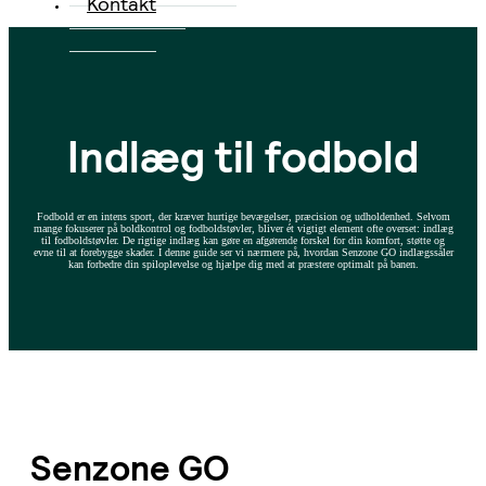
Kontakt
Indlæg til fodbold
Fodbold er en intens sport, der kræver hurtige bevægelser, præcision og udholdenhed. Selvom
mange fokuserer på boldkontrol og fodboldstøvler, bliver ét vigtigt element ofte overset: indlæg
til fodboldstøvler. De rigtige indlæg kan gøre en afgørende forskel for din komfort, støtte og
evne til at forebygge skader. I denne guide ser vi nærmere på, hvordan Senzone GO indlægssåler
kan forbedre din spiloplevelse og hjælpe dig med at præstere optimalt på banen.
Senzone GO