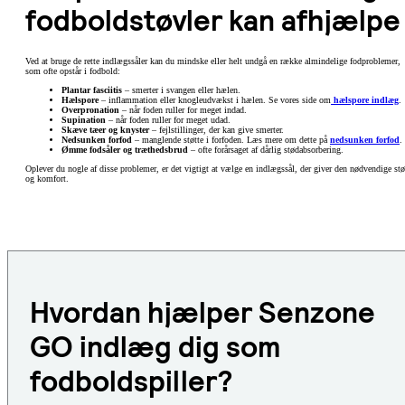
fodboldstøvler kan afhjælpe
Ved at bruge de rette indlægssåler kan du mindske eller helt undgå en række almindelige fodproblemer,
som ofte opstår i fodbold:
Plantar fasciitis
– smerter i svangen eller hælen.
Hælspore
– inflammation eller knogleudvækst i hælen. Se vores side om
hælspore indlæg
.
Overpronation
– når foden ruller for meget indad.
Supination
– når foden ruller for meget udad.
Skæve tæer og knyster
– fejlstillinger, der kan give smerter.
Nedsunken forfod
– manglende støtte i forfoden. Læs mere om dette på
nedsunken forfod
.
Ømme fodsåler og træthedsbrud
– ofte forårsaget af dårlig stødabsorbering.
Oplever du nogle af disse problemer, er det vigtigt at vælge en indlægssål, der giver den nødvendige stø
og komfort.
Hvordan hjælper Senzone
GO indlæg dig som
fodboldspiller?