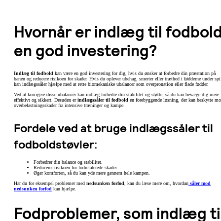
Hvornår er indlæg til fodbol
en god investering?
Indlæg til fodbold
kan være en god investering for dig, hvis du ønsker at forbedre din præstation på
banen og reducere risikoen for skader. Hvis du oplever ubehag, smerter eller træthed i fødderne under spi
kan indlægssåler hjælpe med at rette biomekaniske ubalancer som overpronation eller flade fødder.
Ved at korrigere disse ubalancer kan indlæg forbedre din stabilitet og støtte, så du kan bevæge dig mere
effektivt og sikkert. Desuden er
indlægssåler til fodbold
en forebyggende løsning, der kan beskytte m
overbelastningsskader fra intensive træninger og kampe.
Fordele ved at bruge indlægssåler til
fodboldstøvler:
Forbedrer din balance og stabilitet.
Reducerer risikoen for fodrelaterede skader.
Øger komforten, så du kan yde mere gennem hele kampen.
Har du for eksempel problemer med
nedsunken forfod
, kan du læse mere om, hvordan
såler mod
nedsunken forfod
kan hjælpe.
Fodproblemer, som indlæg ti