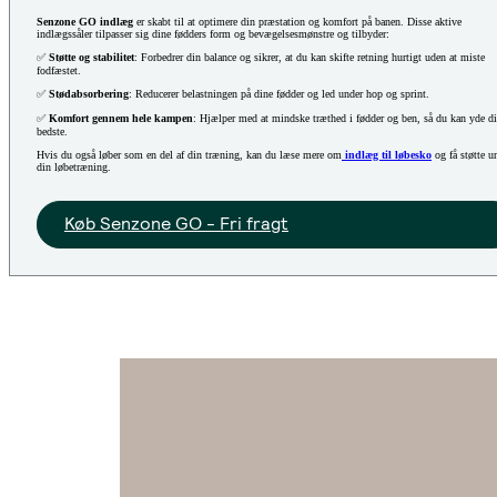
Senzone GO indlæg
er skabt til at optimere din præstation og komfort på banen. Disse aktive
indlægssåler tilpasser sig dine fødders form og bevægelsesmønstre og tilbyder:
✅
Støtte og stabilitet
: Forbedrer din balance og sikrer, at du kan skifte retning hurtigt uden at miste
fodfæstet.
✅
Stødabsorbering
: Reducerer belastningen på dine fødder og led under hop og sprint.
✅
Komfort gennem hele kampen
: Hjælper med at mindske træthed i fødder og ben, så du kan yde di
bedste.
Hvis du også løber som en del af din træning, kan du læse mere om
indlæg til løbesko
og få støtte u
din løbetræning.
Køb Senzone GO - Fri fragt